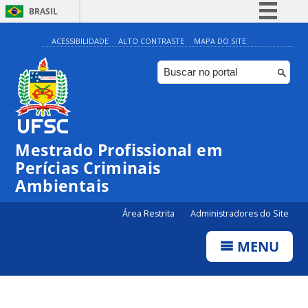
BRASIL
Simplifique!
ACESSIBILIDADE
ALTO CONTRASTE
MAPA DO SITE
Comunica BR
Participe
Acesso à informação
Legislação
Mestrado Profissional em
Canais
Perícias Criminais
Ambientais
Área Restrita
Administradores do Site
MENU